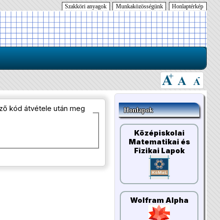
Szakköri anyagok
Munkaközösségünk
Honlaptérkép
őrző kód átvétele után meg
Honlapok
Középiskolai
Matematikai és
Fizikai Lapok
Wolfram Alpha