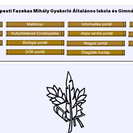
pesti Fazekas Mihály Gyakorló Általános Iskola és Gimn