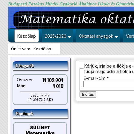
Budapesti Fazekas Mihály Gyakorló Általános Iskola és Gimnázi
Kezdőlap
2025/2026
Oktatási anyagok
Ver
Ön itt van:
Kezdőlap
Kérjük, írja be a fiókja
Látogatók
tudja majd adni a fiókja ú
E-mail-cím
*
Összes:
14 102 904
Mai:
4 010
Indítás
216.73.217.17
(IP: 216.73.217.17)
Honlapok
SULINET
Matematika