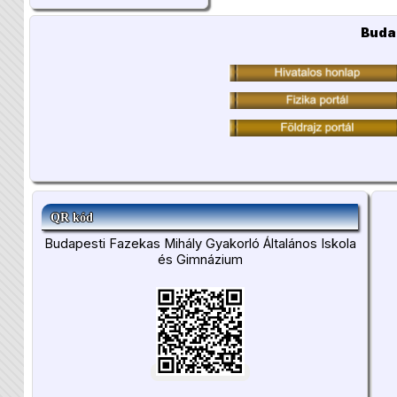
Buda
QR kód
Budapesti Fazekas Mihály Gyakorló Általános Iskola
és Gimnázium