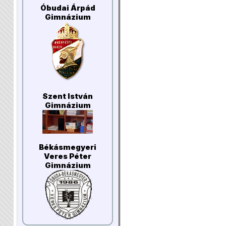
Óbudai Árpád
Gimnázium
Szent István
Gimnázium
Békásmegyeri
Veres Péter
Gimnázium