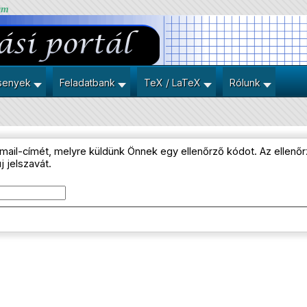
um
senyek
Feladatbank
TeX / LaTeX
Rólunk
 e-mail-címét, melyre küldünk Önnek egy ellenőrző kódot. Az ellen
j jelszavát.