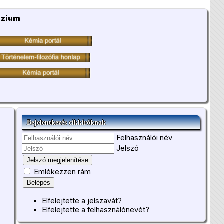
ázium
Bejelentkezés cikkíróknak
Felhasználói név
Jelszó
Jelszó megjelenítése
Emlékezzen rám
Belépés
Elfelejtette a jelszavát?
Elfelejtette a felhasználónevét?