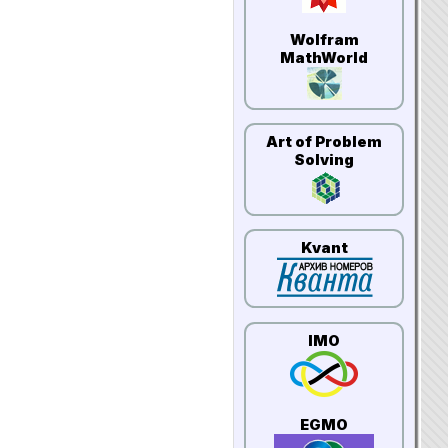
Wolfram
MathWorld
Art of Problem
Solving
Kvant
IMO
EGMO