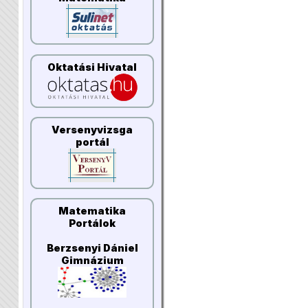
Oktatási Hivatal
Versenyvizsga
portál
Matematika
Portálok
Berzsenyi Dániel
Gimnázium