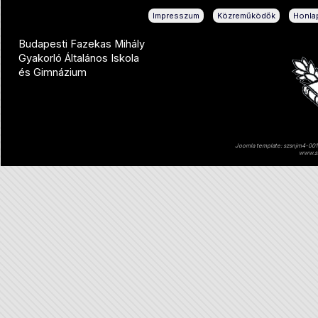
|
|
Impresszum
Közreműködők
Honlap
Budapesti Fazekas Mihály
Gyakorló Általános Iskola
és Gimnázium
Joomla template: szsnjm4-001 
www.sz