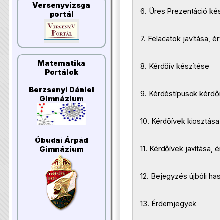
Versenyvizsga
6. Üres Prezentáció ké
portál
7. Feladatok javítása, é
Matematika
8. Kérdőív készítése
Portálok
Berzsenyi Dániel
9. Kérdéstípusok kérdő
Gimnázium
10. Kérdőívek kiosztása
Óbudai Árpád
11. Kérdőívek javítása, 
Gimnázium
12. Bejegyzés újbóli ha
13. Érdemjegyek