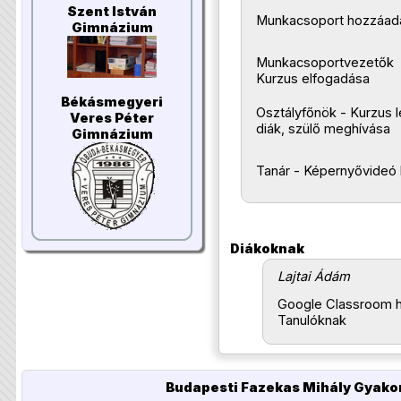
Szent István
Munkacsoport hozzáadá
Gimnázium
Munkacsoportvezetők
Kurzus elfogadása
Békásmegyeri
Osztályfőnök - Kurzus 
Veres Péter
diák, szülő meghívása
Gimnázium
Tanár - Képernyővideó 
Diákoknak
Lajtai Ádám
Google Classroom h
Tanulóknak
Budapesti Fazekas Mihály Gyakor