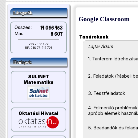
Látogatók
Google Classroom
Összes:
14 066 453
Mai:
8 607
Tanároknak
216.73.217.72
Lajtai Ádám
(IP: 216.73.217.72)
1. Tanterem létrehozás
Honlapok
2. Feladatok (írásbeli 
SULINET
Matematika
3. Tesztfeladatok
4. Felmerülő problémák
Oktatási Hivatal
apróbb elemek használ
5. Beadandók és felada