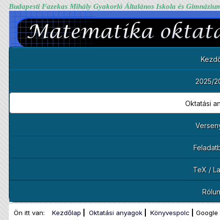
Budapesti Fazekas Mihály Gyakorló Általános Iskola és Gimnáziu
Kezdő
2025/2
Oktatási 
Versen
Feladat
TeX / L
Rólu
Ön itt van:
Kezdőlap
Oktatási anyagok
Könyvespolc
Google