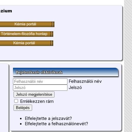
ázium
Bejelentkezés cikkíróknak
Felhasználói név
Jelszó
Jelszó megjelenítése
Emlékezzen rám
Belépés
Elfelejtette a jelszavát?
Elfelejtette a felhasználónevét?