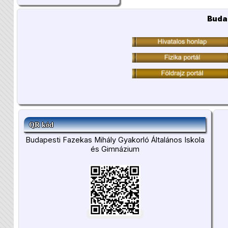
Buda
QR kód
Budapesti Fazekas Mihály Gyakorló Általános Iskola
és Gimnázium