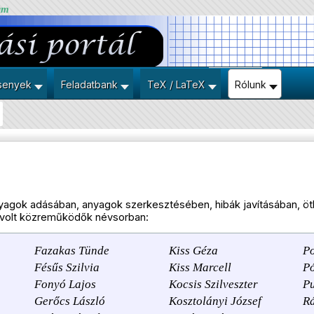
um
senyek
Feladatbank
TeX / LaTeX
Rólunk
nyagok adásában, anyagok szerkesztésében, hibák javításában, 
olt közreműködők névsorban:
Fazakas Tünde
Kiss Géza
P
Fésűs Szilvia
Kiss Marcell
Pó
Fonyó Lajos
Kocsis Szilveszter
P
Gerőcs László
Kosztolányi József
Rá