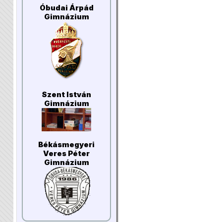
Óbudai Árpád
Gimnázium
Szent István
Gimnázium
Békásmegyeri
Veres Péter
Gimnázium