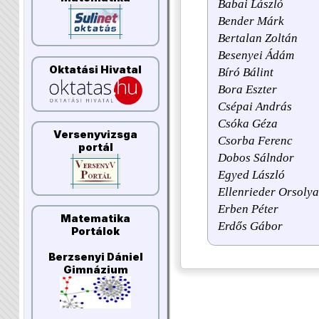
Babai László
Bender Márk
Bertalan Zoltán
Besenyei Ádám
Oktatási Hivatal
Bíró Bálint
Bora Eszter
Csépai András
Csóka Géza
Versenyvizsga
Csorba Ferenc
portál
Dobos Sálndor
Egyed László
Ellenrieder Orsolya
Erben Péter
Matematika
Erdős Gábor
Portálok
Berzsenyi Dániel
Gimnázium