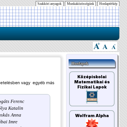
Szakköri anyagok
Munkaközösségünk
Honlaptérkép
Honlapok
Középiskolai
Matematikai és
ötletelésben vagy egyéb más
Fizikai Lapok
ogáts Ferenc
lya Katalin
uskás Anna
Wolfram Alpha
bai Imre