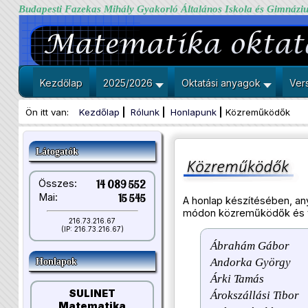
Budapesti Fazekas Mihály Gyakorló Általános Iskola és Gimnázi
Kezdőlap
2025/2026
Oktatási anyagok
Ver
Ön itt van:
Kezdőlap
Rólunk
Honlapunk
Közreműködők
Látogatók
Összes:
14 089 552
Mai:
15 545
A honlap készítésében, a
módon közreműködők és v
216.73.216.67
(IP: 216.73.216.67)
Ábrahám Gábor
Andorka György
Honlapok
Árki Tamás
SULINET
Árokszállási Tibor
Matematika