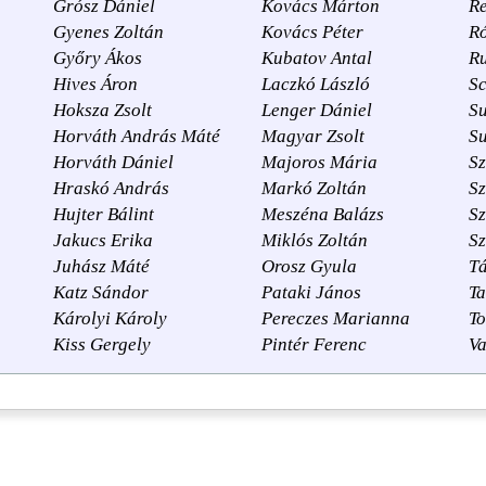
Grósz Dániel
Kovács Márton
Re
Gyenes Zoltán
Kovács Péter
R
Győry Ákos
Kubatov Antal
R
Hives Áron
Laczkó László
Sc
Hoksza Zsolt
Lenger Dániel
S
Horváth András Máté
Magyar Zsolt
Su
Horváth Dániel
Majoros Mária
Sz
Hraskó András
Markó Zoltán
Sz
Hujter Bálint
Meszéna Balázs
Sz
Jakucs Erika
Miklós Zoltán
S
Juhász Máté
Orosz Gyula
T
Katz Sándor
Pataki János
Ta
Károlyi Károly
Pereczes Marianna
To
Kiss Gergely
Pintér Ferenc
Va