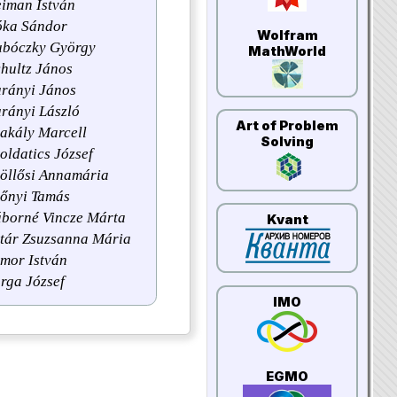
iman István
óka Sándor
Wolfram
ubóczky György
MathWorld
hultz János
urányi János
rányi László
Art of Problem
akály Marcell
Solving
oldatics József
öllősi Annamária
zőnyi Tamás
áborné Vincze Márta
Kvant
tár Zsuzsanna Mária
mor István
rga József
IMO
EGMO