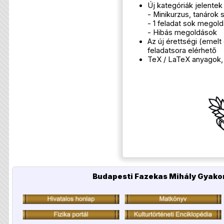
Új kategóriák jelente
- Minikurzus, tanáro
- 1 feladat sok megol
- Hibás megoldások
Az új érettségi (emel
feladatsora elérhető
TeX / LaTeX anyagok, t
Budapesti Fazekas Mihály Gyakor