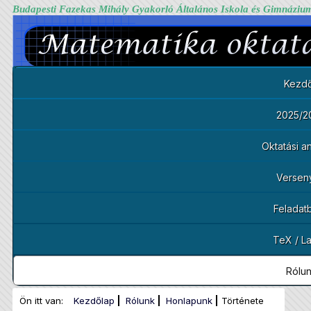
Budapesti Fazekas Mihály Gyakorló Általános Iskola és Gimnáziu
Kezdő
2025/2
Oktatási 
Versen
Feladat
TeX / L
Rólu
Ön itt van:
Kezdőlap
Rólunk
Honlapunk
Története