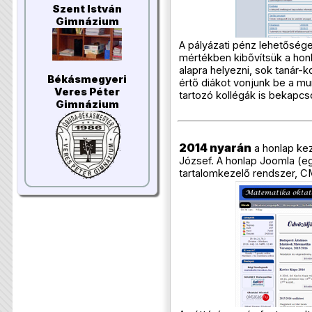
Szent István
Gimnázium
A pályázati pénz lehetőség
mértékben kibővítsük a honl
alapra helyezni, sok tanár-
Békásmegyeri
értő diákot vonjunk be a m
Veres Péter
tartozó kollégák is bekapc
Gimnázium
2014 nyarán
a honlap kez
József. A honlap Joomla (eg
tartalomkezelő rendszer, C