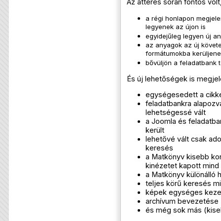
Az áttérés során fontos volt
a régi honlapon megjele
legyenek az újon is
egyidejűleg legyen új any
az anyagok az új követ
formátumokba kerüljene
bővüljön a feladatbank 
És új lehetőségek is megje
egységesedett a cikk
feladatbankra alapozva
lehetségessé vált
a Joomla és feladatba
került
lehetővé vált csak ado
keresés
a Matkönyv kisebb korr
kinézetet kapott mind
a Matkönyv különálló 
teljes körű keresés m
képek egységes keze
archívum bevezetése
és még sok más (kise