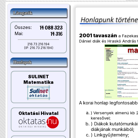
Látogatók
Összes:
14 088 323
Mai:
14 316
2001 tavaszán
a Fazekas 
Dániel diák és Hraskó András 
216.73.216.194
(IP: 216.73.216.194)
Honlapok
SULINET
Matematika
A korai honlap legfontosabb 
) Versenyek almenü kb 2
Oktatási Hivatal
keresővel;
) Diákok kutatómunká
diákjának munkáiból;
) Linkgyűjtemény;