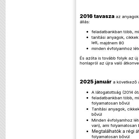
2016 tavasza
az anyagok 
állás:
feladatbankban több, mi
tanítási anyagok, cikk
lett,
majdnem 80
minden évfolyamhoz lét
És azóta is tovább folyik az új
honlapról az újra való átkonver
2025 január
a következő a
A látogatottság (2014 óta
feladatbankban több, mi
folyamatosan bővül
Tanítási anyagok, cikke
bővül
Minden évfolyamhoz lét
van), ami folyamatosan 
Megtalálhatók a régi át
folyamatosan bővül