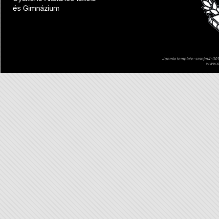
és Gimnázium
Joomla template: szsnjm4-001 
www.sz