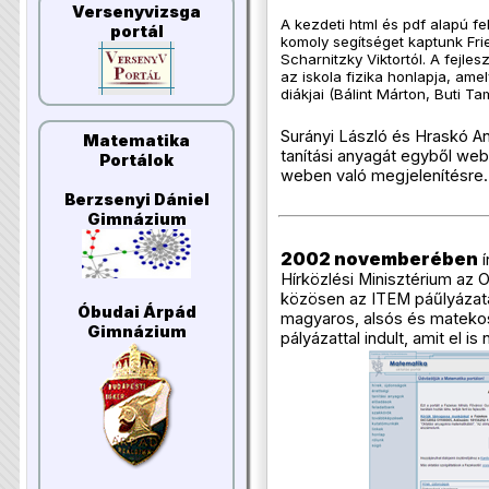
Versenyvizsga
A kezdeti html és pdf alapú f
portál
komoly segítséget kaptunk Frie
Scharnitzky Viktortól. A fejlesz
az iskola fizika honlapja, ame
diákjai (Bálint Márton, Buti Ta
Surányi László és Hraskó A
Matematika
tanítási anyagát egyből webr
Portálok
weben való megjelenítésre.
Berzsenyi Dániel
Gimnázium
2002 novemberében
í
Hírközlési Minisztérium az 
közösen az ITEM páűlyázat
Óbudai Árpád
magyaros, alsós és matek
Gimnázium
pályázattal indult, amit el is 