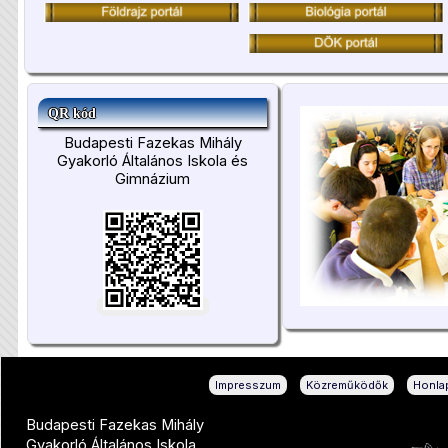
QR kód
Budapesti Fazekas Mihály
Gyakorló Általános Iskola és
Gimnázium
|
|
Impresszum
Közreműködők
Honlap
Budapesti Fazekas Mihály
Gyakorló Általános Iskola