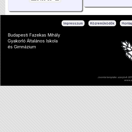
|
|
Impresszum
Közreműködők
Honlap
Budapesti Fazekas Mihály
Gyakorló Általános Iskola
és Gimnázium
Joomla template: szsnjm4-001 
www.sz