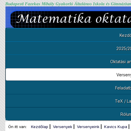
Budapesti Fazekas Mihály Gyakorló Általános Iskola és Gimnáziu
Kezdő
2025/2
Oktatási 
Versen
Feladat
TeX / L
Rólu
Ön itt van:
Kezdőlap
Versenyek
Versenyeink
Kavics Kupa