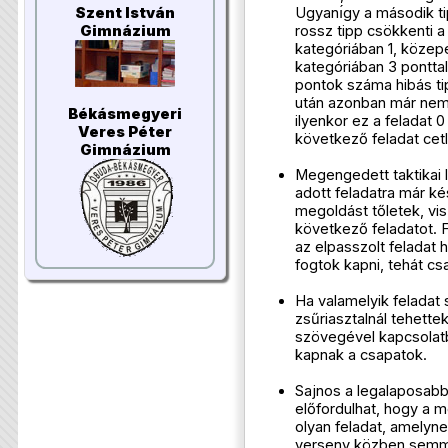
Ugyanı́gy a második t
Szent István
rossz tipp csökkenti a
Gimnázium
kategóriában 1, közep
kategóriában 3 pontt
pontok száma hibás ti
után azonban már nem k
Békásmegyeri
ilyenkor ez a feladat 
Veres Péter
következő feladat cetli
Gimnázium
Megengedett taktikai l
adott feladatra már k
megoldást tőletek, vi
következő feladatot. 
az elpasszolt feladat 
fogtok kapni, tehát csa
Ha valamelyik feladat
zsűriasztalnál tehette
szövegével kapcsolatb
kapnak a csapatok.
Sajnos a legalaposabb 
előfordulhat, hogy a m
olyan feladat, amelyne
verseny közben semmi