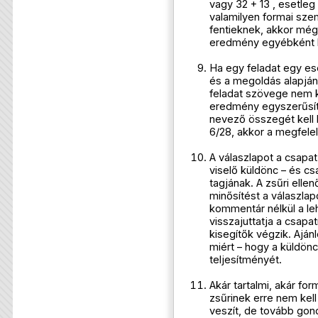
vagy 32 + 13 , esetleg
valamilyen formai sze
fentieknek, akkor még
eredmény egyébként 
Ha egy feladat egy es
és a megoldás alapján 
feladat szövege nem k
eredmény egyszerűsíte
nevező összegét kell b
6/28, akkor a megfelel
A válaszlapot a csapat
viselő küldönc – és csa
tagjának. A zsűri ellen
minősítést a válaszla
kommentár nélkül a l
visszajuttatja a csapa
kisegítők végzik. Ajánl
miért – hogy a küldönc
teljesítményét.
Akár tartalmi, akár for
zsűrinek erre nem kell 
veszít, de tovább gon