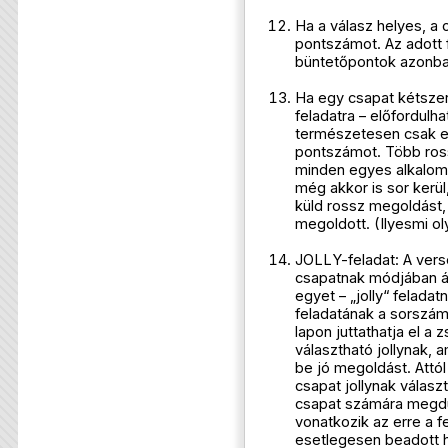
Ha a válasz helyes, a 
pontszámot. Az adott 
büntetőpontok azonb
Ha egy csapat kétszer
feladatra – előfordulh
természetesen csak e
pontszámot. Több ross
minden egyes alkalomm
még akkor is sor kerül
küld rossz megoldást
megoldott. (Ilyesmi o
JOLLY-feladat: A vers
csapatnak módjában ál
egyet – „jolly“ feladatn
feladatának a sorszámá
lapon juttathatja el a 
választható jollynak,
be jó megoldást. Attó
csapat jollynak válasz
csapat számára megdu
vonatkozik az erre a 
esetlegesen beadott h