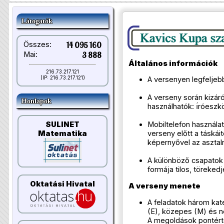
Látogatók
Összes:
14 095 160
Mai:
3 888
Általános információk
216.73.217.121
(IP: 216.73.217.121)
A versenyen legfeljebb
A verseny során kizár
Honlapok
használhatók: ı́róeszkö
SULINET
Mobiltelefon használat
Matematika
verseny előtt a táskáit
képernyővel az asztalr
A különböző csapatok
formája tilos, töreke
Oktatási Hivatal
A verseny menete
A feladatok három kat
(E), közepes (M) és n
A megoldások pontérté