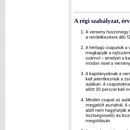
A régi szabályzat, ér
A verseny huszonegy k
a rendelkezésre álló 12
A héttagú csapatok a 
megkapják a rajtszámu
számot – amelyet a kap
módon visel a verseny 
A kapitányoknak a ver
kell jelentkezniük a zs
aulában. A csapatokn
előtt 20 perccel kell 
Minden csapat az auláb
megjelölt asztalnál. A 
alatt nem hagyhatják el
tisztségviselő) és kö
megoldásán.