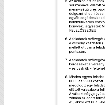
Az aztalon ott lesznek
sorszámával ellátott 
mennyiségű üres papír
dolgozni lehet. Írósze
egyéb segédeszközök: 
kommunikációs eszközö
könyvek, jegyzetek 
FELELŐSSÉGE!!!
A feladatok szövegét a
a verseny kezdetén ( 
mellett ott van a fela
pontszám.
A feladatok szövegéve
kérdéseket a verseny 
- és csak ők - felteheti
Minden egyes felada
0000 és 9999 között.
megoldott egy feladat
ellátott válaszlapra f
A választ négyjegyű s
zónába az adott formá
45, akkor ezt 0045-kén