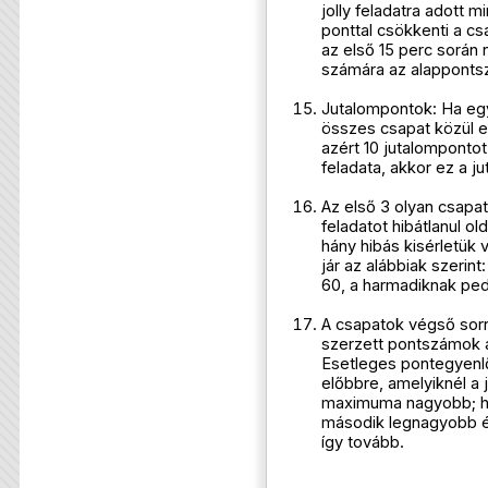
jolly feladatra adott
ponttal csökkenti a c
az első 15 perc során n
számára az alappont
Jutalompontok: Ha egy
összes csapat közül e
azért 10 jutalompontot
feladata, akkor ez a j
Az első 3 olyan csapa
feladatot hibátlanul ol
hány hibás kisérletük 
jár az alábbiak szerin
60, a harmadiknak ped
A csapatok végső sorr
szerzett pontszámok a
Esetleges pontegyenlő
előbbre, amelyiknél a
maximuma nagyobb; ha
második legnagyobb ér
így tovább.