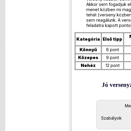
Akkor sem fogadjuk el
menet közben mi magu
tehát (verseny közben
sem reagálunk. A vers
feladatra kapott pontok
Kategória
Első tipp
Könnyű
6 pont
Közepes
9 pont
Nehéz
12 pont
Jó verseny
Me
Szabályok