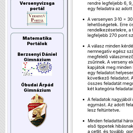
rendre legfeljebb 6, 9,
Versenyvizsga
egy feladatra az adott
portál
A versenyen 3·10 = 30 
lehetőségetek. Erre ö
rendelkezésetekre, a 
legfeljebb 270 pont s
Matematika
Portálok
A válasz minden kérdé
nemnegatı́v egész szá
Berzsenyi Dániel
megfelelő válaszmezőjé
Gimnázium
zsűrinek. A verseny el
kapjátok meg minden k
egy feladatot helyese
következő feladatot. 
összes feladatát meg
Óbudai Árpád
két kategória feladatai
Gimnázium
A feladatok nagyjából
egymást. Az adott fela
lesz feltüntetve.
Minden feladattal hár
első tippetek hibásnak
a cetlit, és tovább go