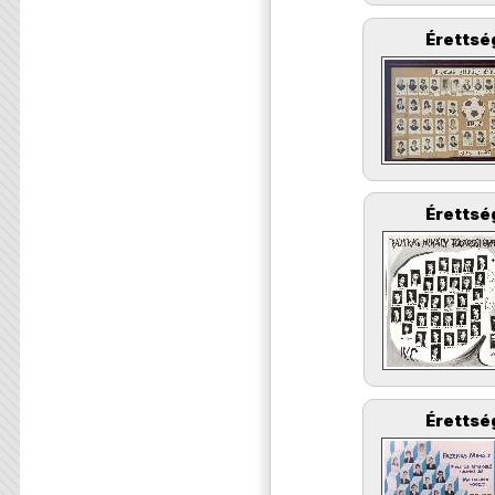
Érettsé
Érettsé
Érettsé