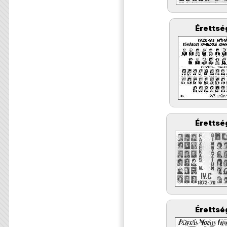
Érettsé
Érettsé
Érettsé