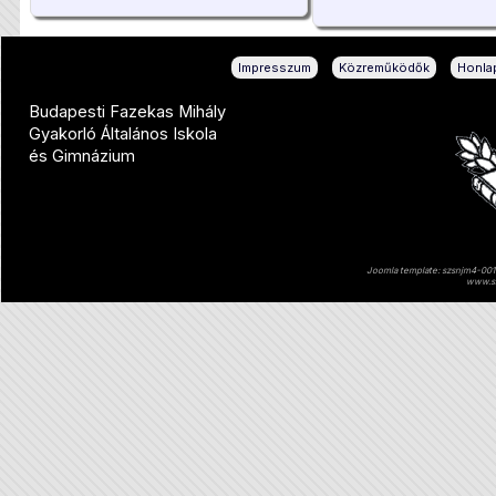
|
|
Impresszum
Közreműködők
Honlap
Budapesti Fazekas Mihály
Gyakorló Általános Iskola
és Gimnázium
Joomla template: szsnjm4-001 
www.sz