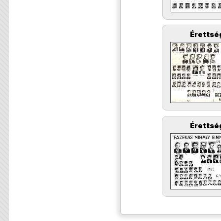
Érettsé
Érettsé