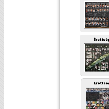
Érettség
Érettsé