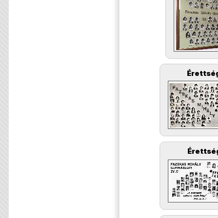
Érettség
Érettsé