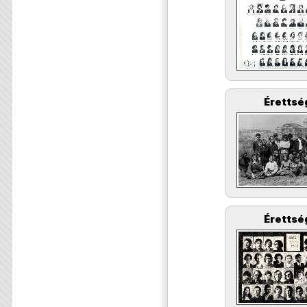
Érettsé
Érettsé