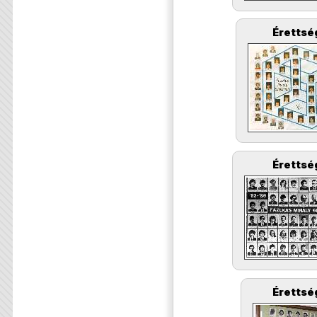
Érettsé
Érettsé
Érettsé