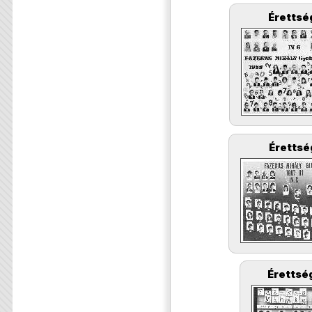
Érettsé
Érettsé
Érettség