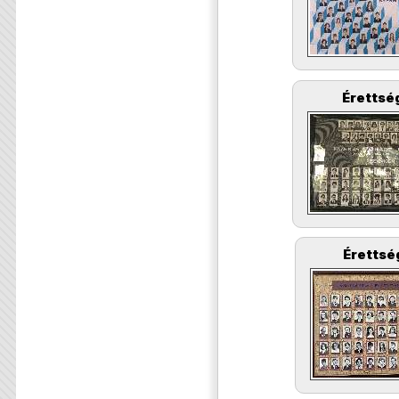
Érettség
Érettsé