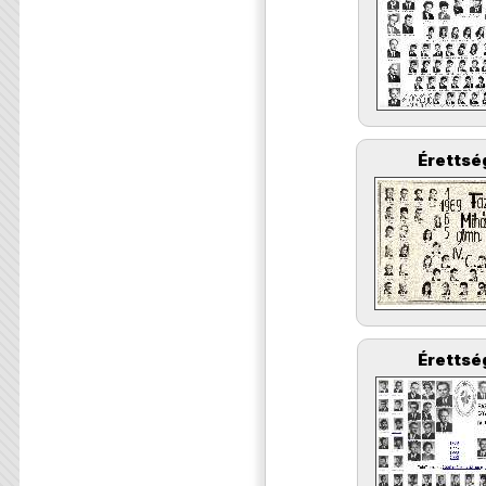
Érettsé
Érettsé