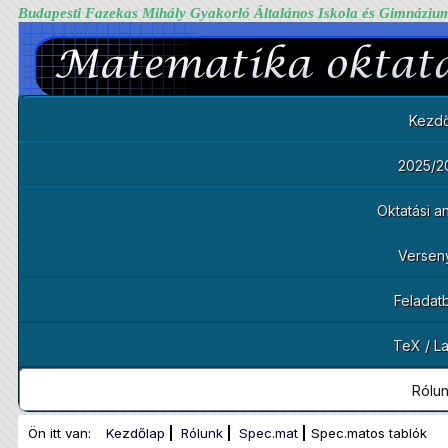
Budapesti Fazekas Mihály Gyakorló Általános Iskola és Gimnáziu
Kezdő
2025/2
Oktatási 
Versen
Feladat
TeX / L
Rólu
Ön itt van:
Kezdőlap
Rólunk
Spec.mat
Spec.matos tablók