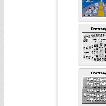
Érettsé
Érettsé