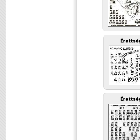
Érettsé
Érettsé