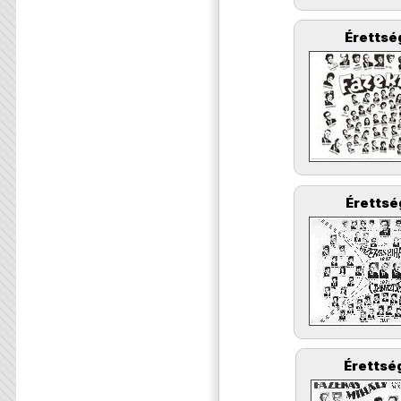
Érettsé
Érettsé
Érettség