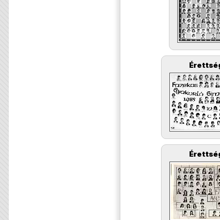
Érettsé
Érettsé