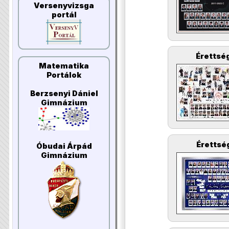
Versenyvizsga
portál
Érettség
Matematika
Portálok
Berzsenyi Dániel
Gimnázium
Érettség
Óbudai Árpád
Gimnázium