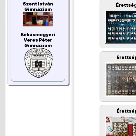
Szent István
Érettség
Gimnázium
Békásmegyeri
Veres Péter
Gimnázium
Érettség
Érettség