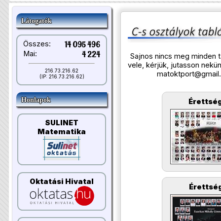
Látogatók
Összes:
14 095 496
Mai:
4 224
Sajnos nincs meg minden t
vele, kérjük, jutasson nek
216.73.216.62
matoktport@gmail
(IP: 216.73.216.62)
Honlapok
Érettség
SULINET
Matematika
Oktatási Hivatal
Érettség