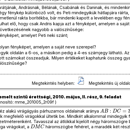
 barátjának, Andrásnak, Bélának, Csabának és Daninak, és mindenkin
négy fénykép különböző volt, és Peti mindegyikük hátlapjára ráírta,
metlenül rakta borítékba, bár mindenki kapott a levelében egy fén
lhat elő, hogy csak Andris kapja azt a fényképet, amelyen a sajá
övetkezésének nagyobb a valószínűsége:
fényképet, amelyet Peti neki szánt;
olyan fényképet, amelyen a saját neve szerepel?
gyik oldalán a 6-os, a másikon pedig a 4-es számjegy látható. 
bott számokat összeadjuk. Milyen értékeket kaphatunk összeg g
alószínűsége?
Megtekintés helyben:
Megtekintés új oldal
melt szintű érettségi, 2010. május, II. rész, 9. feladat
nosító: mme_201005_2r09f )
A
B
:
D
C
=
3
:
2
péz alakú virágágyás párhuzamos oldalainak aránya
k megfelelő virágokkal ültetik be. Mindkét alkalommal mindegyik f
zetméterenként. Tavasszal az átlókkal kijelölt négy háromszögre 
D
M
C
a virágokat, a
háromszögbe fehéret, a maradék két részbe