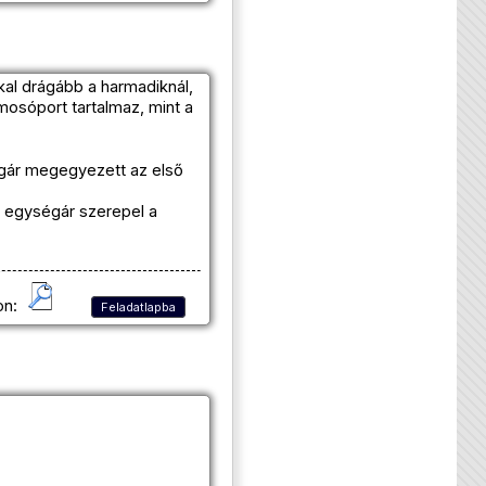
kal drágább a harmadiknál,
mosóport tartalmaz, mint a
ségár megegyezett az első
t egységár szerepel a
on:
Feladatlapba