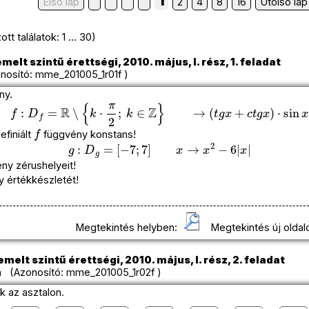
1
Első lap
2
4
8
16
Utolsó lap
tt találatok: 1 ... 30)
melt szintű érettségi, 2010. május, I. rész, 1. feladat
osító: mme_201005_1r01f )
ny.
f
:
D
f
=
R
∖
{
k
⋅
π
2
;
k
∈
Z
}
→
(
t
g
x
+
c
t
g
x
)
⋅
sin
x
f
efiniált
függvény konstans!
g
:
D
g
=
[
−
7
;
7
]
x
→
x
2
−
6
|
x
|
ny zérushelyeit!
 értékkészletét!
Megtekintés helyben:
Megtekintés új oldal
melt szintű érettségi, 2010. május, I. rész, 2. feladat
 (Azonosító: mme_201005_1r02f )
k az asztalon.