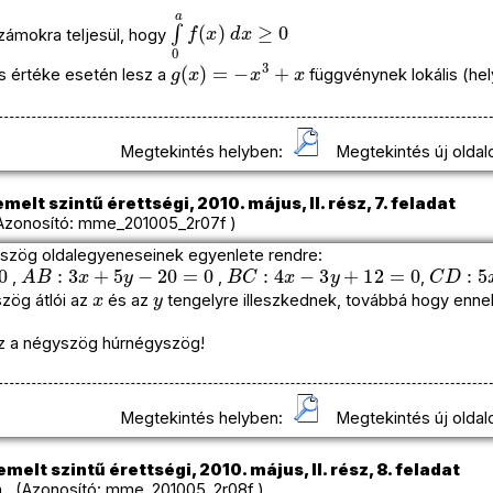
∫
0
a
f
(
x
)
d
x
≥
0
zámokra teljesül, hogy
g
(
x
)
=
−
x
3
+
x
ós értéke esetén lesz a
függvénynek lokális (he
Megtekintés helyben:
Megtekintés új oldal
melt szintű érettségi, 2010. május, II. rész, 7. feladat
zonosító: mme_201005_2r07f )
zög oldalegyeneseinek egyenlete rendre:
A
B
:
3
x
+
5
y
−
20
=
0
B
C
:
4
x
−
3
y
+
12
=
0
C
D
:
5
x
,
,
,
x
y
szög átlói az
és az
tengelyre illeszkednek, továbbá hogy enn
ez a négyszög húrnégyszög!
Megtekintés helyben:
Megtekintés új oldal
melt szintű érettségi, 2010. május, II. rész, 8. feladat
a (Azonosító: mme_201005_2r08f )