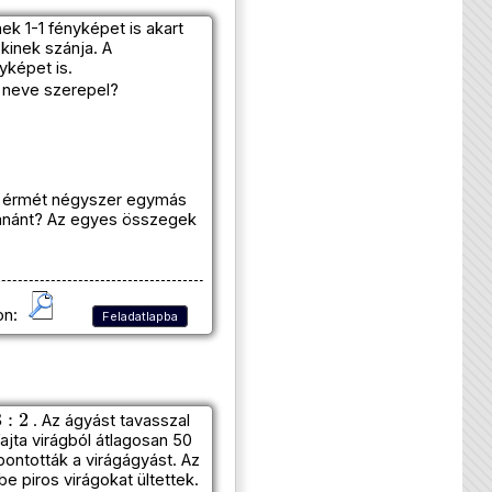
ek 1-1 fényképet is akart
 kinek szánja. A
yképet is.
t neve szerepel?
Az érmét négyszer egymás
yanánt? Az egyes összegek
on:
Feladatlapba
. Az ágyást tavasszal
ajta virágból átlagosan 50
bontották a virágágyást. Az
 piros virágokat ültettek.