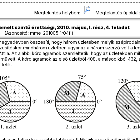
Megtekintés helyben:
Megtekintés új oldal
melt szintű érettségi, 2010. május, I. rész, 4. feladat
 (Azonosító: mme_201005_1r04f )
egyedévben összesíti, hogy három üzletében melyik szépirodalm
szesítéskor mindhárom üzletben ugyanaz a három szerző volt a l
ttila. Az alábbi kördiagramok szemléltetik, hogy az üzletekben mi
műveit. A kördiagramok az első üzletből 408, a másodikból 432, a
tetik.
alapján töltse ki az alábbi táblázatot! Melyik szerző műveiből adt