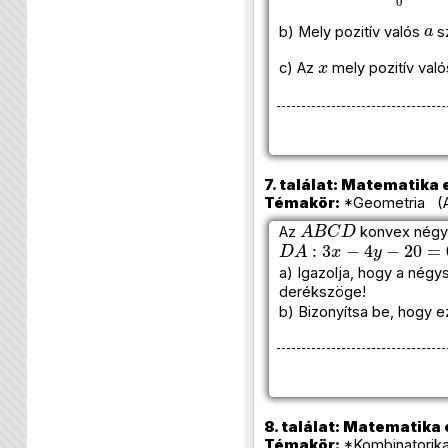
a
b) Mely pozitív valós
s
x
c) Az
mely pozitív val
7. találat: Matematika e
Témakör:
*Geometria (A
A
B
C
D
Az
konvex négys
D
A
:
3
x
−
4
y
−
20
=
0
a) Igazolja, hogy a négy
derékszöge!
b) Bizonyítsa be, hogy 
8. találat: Matematika e
Témakör:
*Kombinatorik