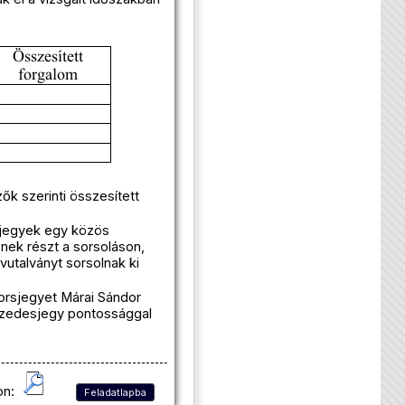
ők szerinti összesített
sjegyek egy közös
nek részt a sorsoláson,
vutalványt sorsolnak ki
sorsjegyet Márai Sándor
tizedesjegy pontossággal
on:
Feladatlapba