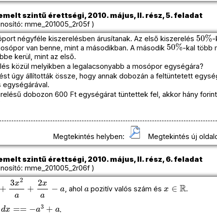
melt szintű érettségi, 2010. május, II. rész, 5. feladat
nosító: mme_201005_2r05f )
50
%
ort négyféle kiszerelésben árusítanak. Az első kiszerelés
-
50
%
osópor van benne, mint a másodikban. A második
-kal több 
öbbe kerül, mint az első.
elés közül melyikben a legalacsonyabb a mosópor egységára?
lést úgy állították össze, hogy annak dobozán a feltüntetett egy
s egységárával.
relésű dobozon 600 Ft egységárat tüntettek fel, akkor hány forin
?
Megtekintés helyben:
Megtekintés új oldal
melt szintű érettségi, 2010. május, II. rész, 6. feladat
nosító: mme_201005_2r06f )
3
x
2
a
+
2
x
a
−
a
a
x
∈
R
, ahol
pozitív valós szám és
.
)
d
x
==
−
a
3
+
a
.