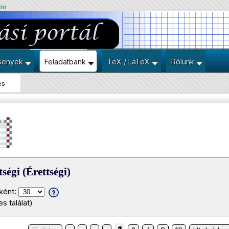
um
senyek
Feladatbank
TeX / LaTeX
Rólunk
és
ségi (Érettségi)
ként:
s találat)