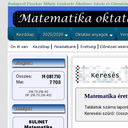
Budapesti Fazekas Mihály Gyakorló Általános Iskola és Gimnázi
Kezdőlap
2025/2026
Oktatási anyagok
Ver
Ön itt van:
Kezdőlap
Feladatbank
Érettségi
Előnézeti lekér
Látogatók
Összes:
14 081 710
Mai:
7 703
216.73.216.40
Matematika érett
(IP: 216.73.216.40)
Találatok száma lapon
Honlapok
Keresési szűrő: (össze
SULINET
Matematika