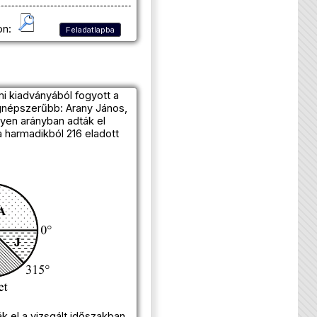
on:
Feladatlapba
i kiadványából fogyott a
egnépszerűbb: Arany János,
lyen arányban adták el
 harmadikból 216 eladott
ák el a vizsgált időszakban