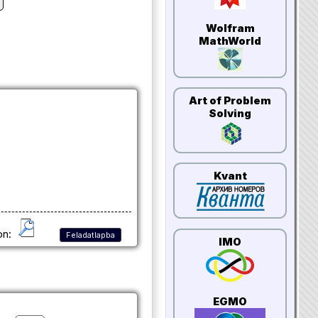
Wolfram
MathWorld
Art of Problem
Solving
Kvant
on:
Feladatlapba
IMO
EGMO