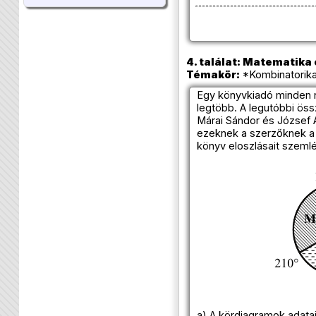
4. találat: Matematika e
Témakör:
*Kombinatorika
Egy könyvkiadó minden n
legtöbb. A legutóbbi ös
Márai Sándor és József A
ezeknek a szerzőknek a 
könyv eloszlásait szemlél
a) A kördiagramok adatai 