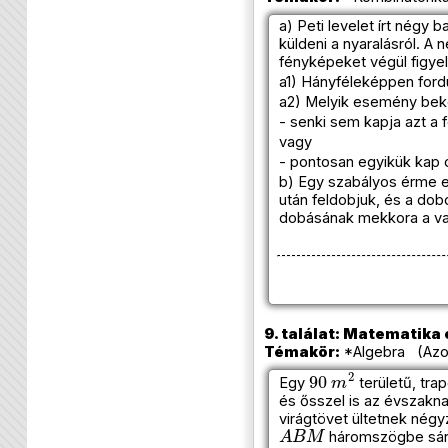
a) Peti levelet írt négy
küldeni a nyaralásról. A 
fényképeket végül figyel
a1) Hányféleképpen fordu
a2) Melyik esemény bek
- senki sem kapja azt a 
vagy
- pontosan egyikük kap 
b) Egy szabályos érme e
után feldobjuk, és a do
dobásának mekkora a v
9. találat: Matematika e
Témakör:
*Algebra (Azo
90
m
2
Egy
területű, tra
és ősszel is az évszakna
virágtövet ültetnek négy
A
B
M
háromszögbe sárg