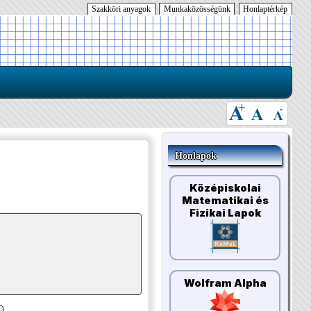
Szakköri anyagok
Munkaközösségünk
Honlaptérkép
Honlapok
Középiskolai
Matematikai és
Fizikai Lapok
Wolfram Alpha