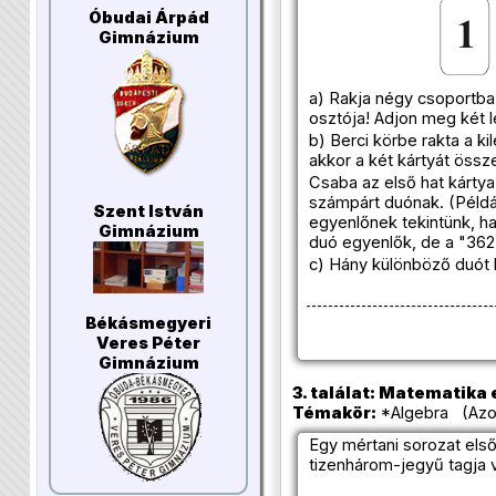
Óbudai Árpád
Gimnázium
a) Rakja négy csoportba
osztója! Adjon meg két 
b) Berci körbe rakta a k
akkor a két kártyát össz
Csaba az első hat kártya 
számpárt duónak. (Példáu
Szent István
egyenlőnek tekintünk, ha
Gimnázium
duó egyenlők, de a "362
c) Hány különböző duót l
Békásmegyeri
Veres Péter
Gimnázium
3. találat: Matematika e
Témakör:
*Algebra (Azon
Egy mértani sorozat első
tizenhárom-jegyű tagja 