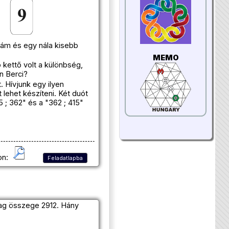
zám és egy nála kisebb
MEMO
 kettő volt a különbség,
n Berci?
. Hívjunk egy ilyen
 lehet készíteni. Két duót
 ; 362" és a "362 ; 415"
on:
Feladatlapba
tag összege 2912. Hány