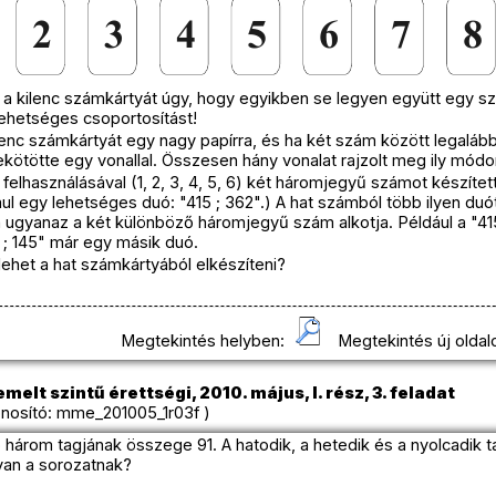
 a kilenc számkártyát úgy, hogy egyikben se legyen együtt egy s
lehetséges csoportosítást!
ilenc számkártyát egy nagy papírra, és ha két szám között legalább
ekötötte egy vonallal. Összesen hány vonalat rajzolt meg ily módo
felhasználásával (1, 2, 3, 4, 5, 6) két háromjegyű számot készített
l egy lehetséges duó: "415 ; 362".) A hat számból több ilyen duót
 ugyanaz a két különböző háromjegyű szám alkotja. Például a "415
 ; 145" már egy másik duó.
ehet a hat számkártyából elkészíteni?
Megtekintés helyben:
Megtekintés új oldal
melt szintű érettségi, 2010. május, I. rész, 3. feladat
osító: mme_201005_1r03f )
 három tagjának összege 91. A hatodik, a hetedik és a nyolcadik 
van a sorozatnak?