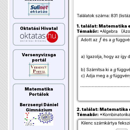
Találatok száma: 831 (listázo
1. találat: Matematika e
Oktatási Hivatal
Témakör:
*Algebra (Azon
f
g
Adott az
és a
függvé
Versenyvizsga
a) Igazolja, hogy az így d
portál
g
b) Számítsa ki a
függvé
g
c) Adja meg a
függvény
Matematika
Portálok
Berzsenyi Dániel
2. találat: Matematika e
Gimnázium
Témakör:
*Kombinatorika
Kilenc számkártya fekszi