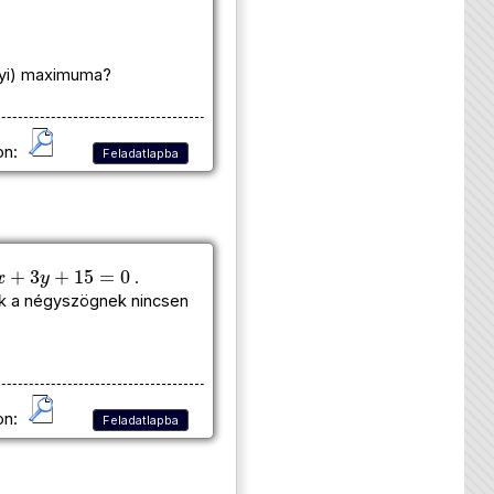
lyi) maximuma?
on:
Feladatlapba
+
3
y
+
15
=
0
.
ek a négyszögnek nincsen
on:
Feladatlapba