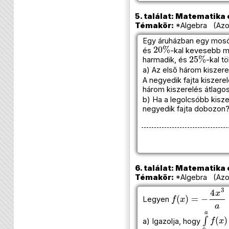
5. találat: Matematika e
Témakör:
*Algebra (Azo
Egy áruházban egy mosóp
20
%
és
-kal kevesebb m
25
%
harmadik, és
-kal t
a) Az első három kiszer
A negyedik fajta kiszere
három kiszerelés átlago
b) Ha a legolcsóbb kisze
negyedik fajta dobozon
6. találat: Matematika e
Témakör:
*Algebra (Azo
f
(
x
)
=
−
4
x
3
a
+
Legyen
∫
0
a
f
(
x
a) Igazolja, hogy