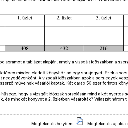
pdiagramot a táblázat alapján, amely a vizsgált időszakban a szerz
letében minden eladott könyvhöz ad egy sorsjegyet. Ezek a sor
t negyedévenként. A vizsgált időszakban azok a sorsjegyek vesz
szerző műveinek vásárlói kaptak. Két darab 50 ezer forintos köny
ínűsége, hogy a vizsgált időszak sorsolásán mind a két nyertes 
, és mindkét könyvet a 2. üzletben vásárolták? Válaszát három 
Megtekintés helyben:
Megtekintés új oldal